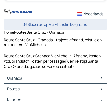
Nederlands
Bladeren op ViaMichelin Magazine
Home
Routes
Santa Cruz - Granada
Route Santa Cruz - Granada - traject, afstand, reistijd en
reiskosten - ViaMichelin
Route Santa Cruz Granada ViaMichelin. Afstand, kosten
(tol, brandstof, kosten per passagier), en reistijd Santa
Cruz Granada, gezien de verkeerssituatie
Granada
Granada Kaarten
Routes
Granada Verkeer
Granada Hotels
Routes Granada - Motril
Kaarten
Granada Restaurants
Routes Granada - Armilla