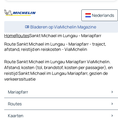
Nederlands
Bladeren op ViaMichelin Magazine
Home
Routes
Sankt Michael im Lungau - Mariapfarr
Route Sankt Michael im Lungau - Mariapfarr - traject,
afstand, reistijd en reiskosten - ViaMichelin
Route Sankt Michael im Lungau Mariapfarr ViaMichelin.
Afstand, kosten (tol, brandstof, kosten per passagier), en
reistijd Sankt Michael im Lungau Mariapfarr, gezien de
verkeerssituatie
Mariapfarr
Mariapfarr Kaarten
Routes
Mariapfarr Verkeer
Mariapfarr Hotels
Routes Mariapfarr - Tamsweg
Kaarten