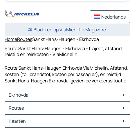
Nederlands
Bladeren op ViaMichelin Magazine
Home
Routes
Sankt Hans-Haugen - Ekrhovda
Route Sankt Hans-Haugen - Ekrhovda - traject, afstand,
reistijd en reiskosten - ViaMichelin
Route Sankt Hans-Haugen Ekrhovda ViaMichelin. Afstand,
kosten (tol, brandstof, kosten per passagier), en reistijd
Sankt Hans-Haugen Ekrhovda, gezien de verkeerssituatie
Ekrhovda
Ekrhovda Kaarten
Routes
Ekrhovda Verkeer
Ekrhovda Hotels
Routes Ekrhovda - Bergen
Kaarten
Ekrhovda Restaurants
Routes Ekrhovda - Straume