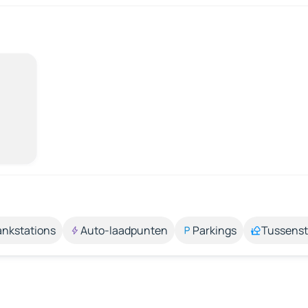
ankstations
Auto-laadpunten
Parkings
Tussens