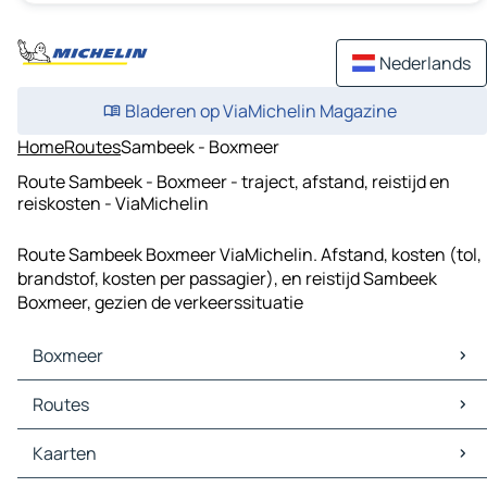
Nederlands
Bladeren op ViaMichelin Magazine
Home
Routes
Sambeek - Boxmeer
Route Sambeek - Boxmeer - traject, afstand, reistijd en
reiskosten - ViaMichelin
Route Sambeek Boxmeer ViaMichelin. Afstand, kosten (tol,
brandstof, kosten per passagier), en reistijd Sambeek
Boxmeer, gezien de verkeerssituatie
Boxmeer
Boxmeer Kaarten
Routes
Boxmeer Verkeer
Boxmeer Hotels
Routes Boxmeer - Arnhem
Kaarten
Boxmeer Restaurants
Routes Boxmeer - Kleve