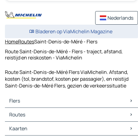
Nederlands
Bladeren op ViaMichelin Magazine
Home
Routes
Saint-Denis-de-Méré - Flers
Route Saint-Denis-de-Méré - Flers - traject, afstand,
reistijd en reiskosten - ViaMichelin
Route Saint-Denis-de-Méré Flers ViaMichelin. Afstand,
kosten (tol, brandstof, kosten per passagier), en reistijd
Saint-Denis-de-Méré Flers, gezien de verkeerssituatie
Flers
Flers Kaarten
Routes
Flers Verkeer
Flers Hotels
Routes Flers - Rouvrou
Kaarten
Flers Restaurants
Routes Flers - Clécy