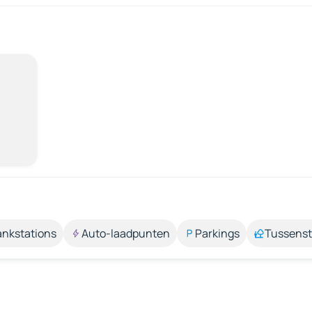
ankstations
Auto-laadpunten
Parkings
Tussens