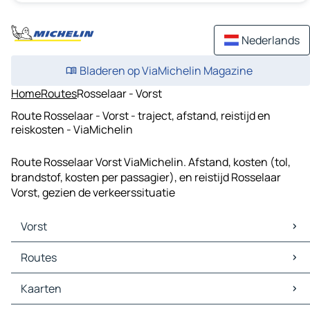
Nederlands
Bladeren op ViaMichelin Magazine
Home
Routes
Rosselaar - Vorst
Route Rosselaar - Vorst - traject, afstand, reistijd en
reiskosten - ViaMichelin
Route Rosselaar Vorst ViaMichelin. Afstand, kosten (tol,
brandstof, kosten per passagier), en reistijd Rosselaar
Vorst, gezien de verkeerssituatie
Vorst
Vorst Kaarten
Routes
Vorst Verkeer
Vorst Hotels
Routes Vorst - Hasselt
Kaarten
Vorst Restaurants
Routes Vorst - Leuven