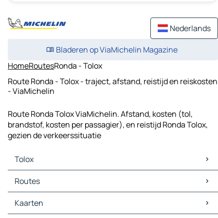
Nederlands
Bladeren op ViaMichelin Magazine
Home
Routes
Ronda - Tolox
Route Ronda - Tolox - traject, afstand, reistijd en reiskosten
- ViaMichelin
Route Ronda Tolox ViaMichelin. Afstand, kosten (tol,
brandstof, kosten per passagier), en reistijd Ronda Tolox,
gezien de verkeerssituatie
Tolox
Tolox Kaarten
Routes
Tolox Verkeer
Tolox Hotels
Routes Tolox - Marbella
Kaarten
Tolox Restaurants
Routes Tolox - Coín