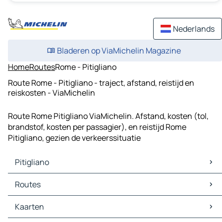
Nederlands
Bladeren op ViaMichelin Magazine
Home
Routes
Rome - Pitigliano
Route Rome - Pitigliano - traject, afstand, reistijd en
reiskosten - ViaMichelin
Route Rome Pitigliano ViaMichelin. Afstand, kosten (tol,
brandstof, kosten per passagier), en reistijd Rome
Pitigliano, gezien de verkeerssituatie
Pitigliano
Pitigliano Kaarten
Routes
Pitigliano Verkeer
Pitigliano Hotels
Routes Pitigliano - Orvieto
Kaarten
Pitigliano Restaurants
Routes Pitigliano - Montefiascone