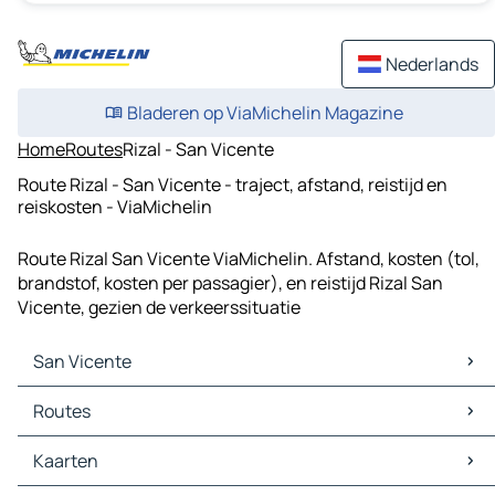
Nederlands
Bladeren op ViaMichelin Magazine
Home
Routes
Rizal - San Vicente
Route Rizal - San Vicente - traject, afstand, reistijd en
reiskosten - ViaMichelin
Route Rizal San Vicente ViaMichelin. Afstand, kosten (tol,
brandstof, kosten per passagier), en reistijd Rizal San
Vicente, gezien de verkeerssituatie
San Vicente
San Vicente Kaarten
Routes
San Vicente Verkeer
San Vicente Hotels
Routes San Vicente - Pandan
Kaarten
San Vicente Restaurants
Routes San Vicente - Panganiban