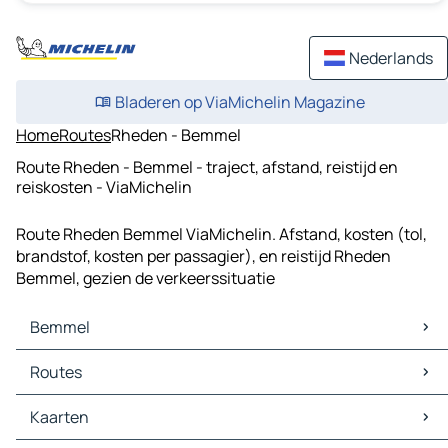
Nederlands
Bladeren op ViaMichelin Magazine
Home
Routes
Rheden - Bemmel
Route Rheden - Bemmel - traject, afstand, reistijd en
reiskosten - ViaMichelin
Route Rheden Bemmel ViaMichelin. Afstand, kosten (tol,
brandstof, kosten per passagier), en reistijd Rheden
Bemmel, gezien de verkeerssituatie
Bemmel
Bemmel Kaarten
Routes
Bemmel Verkeer
Bemmel Hotels
Routes Bemmel - Arnhem
Kaarten
Bemmel Restaurants
Routes Bemmel - Nijmegen