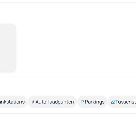
ankstations
Auto-laadpunten
Parkings
Tussens