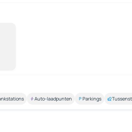
ankstations
Auto-laadpunten
Parkings
Tussens