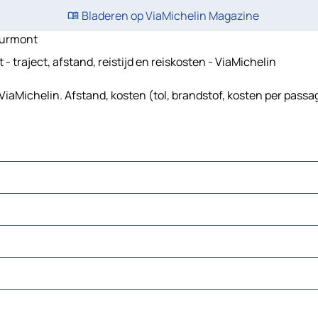
Bladeren op ViaMichelin Magazine
ourmont
raject, afstand, reistijd en reiskosten - ViaMichelin
ichelin. Afstand, kosten (tol, brandstof, kosten per passag
gheden