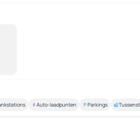
ankstations
Auto-laadpunten
Parkings
Tussens