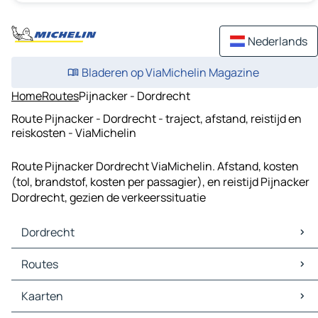
Nederlands
Bladeren op ViaMichelin Magazine
Home
Routes
Pijnacker - Dordrecht
Route Pijnacker - Dordrecht - traject, afstand, reistijd en
reiskosten - ViaMichelin
Route Pijnacker Dordrecht ViaMichelin. Afstand, kosten
(tol, brandstof, kosten per passagier), en reistijd Pijnacker
Dordrecht, gezien de verkeerssituatie
Dordrecht
Dordrecht Kaarten
Routes
Dordrecht Verkeer
Dordrecht Hotels
Routes Dordrecht - Rotterdam
Kaarten
Dordrecht Restaurants
Routes Dordrecht - 's-Gravenhage