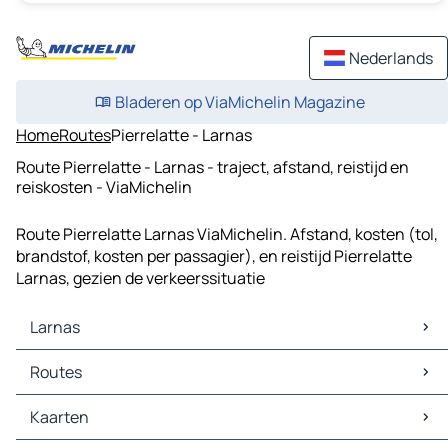
Nederlands
Bladeren op ViaMichelin Magazine
Home
Routes
Pierrelatte - Larnas
Route Pierrelatte - Larnas - traject, afstand, reistijd en
reiskosten - ViaMichelin
Route Pierrelatte Larnas ViaMichelin. Afstand, kosten (tol,
brandstof, kosten per passagier), en reistijd Pierrelatte
Larnas, gezien de verkeerssituatie
Larnas
Larnas Kaarten
Routes
Larnas Verkeer
Larnas Hotels
Routes Larnas - Saint-Remèze
Kaarten
Larnas Restaurants
Routes Larnas - Vallon-Pont-d'Arc