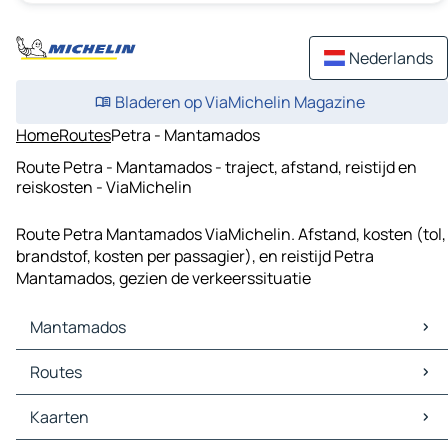
Nederlands
Bladeren op ViaMichelin Magazine
Home
Routes
Petra - Mantamados
Route Petra - Mantamados - traject, afstand, reistijd en
reiskosten - ViaMichelin
Route Petra Mantamados ViaMichelin. Afstand, kosten (tol,
brandstof, kosten per passagier), en reistijd Petra
Mantamados, gezien de verkeerssituatie
Mantamados
Mantamados Kaarten
Routes
Mantamados Verkeer
Mantamados Hotels
Routes Mantamados - Kalloni
Kaarten
Mantamados Restaurants
Routes Mantamados - Petra