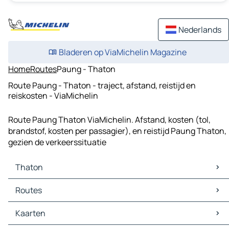
Nederlands
Bladeren op ViaMichelin Magazine
Home
Routes
Paung - Thaton
Route Paung - Thaton - traject, afstand, reistijd en
reiskosten - ViaMichelin
Route Paung Thaton ViaMichelin. Afstand, kosten (tol,
brandstof, kosten per passagier), en reistijd Paung Thaton,
gezien de verkeerssituatie
Thaton
Thaton Kaarten
Routes
Thaton Verkeer
Thaton Hotels
Routes Thaton - Hpa-An
Kaarten
Thaton Restaurants
Routes Thaton - Paung