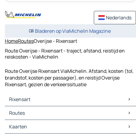
Nederlands
Bladeren op ViaMichelin Magazine
Home
Routes
Overijse - Rixensart
Route Overijse - Rixensart - traject, afstand, reistijd en
reiskosten - ViaMichelin
Route Overijse Rixensart ViaMichelin. Afstand, kosten (tol,
brandstof, kosten per passagier), en reistijd Overijse
Rixensart, gezien de verkeerssituatie
Rixensart
Rixensart Kaarten
Routes
Rixensart Verkeer
Rixensart Hotels
Routes Rixensart - Brussel
Kaarten
Rixensart Restaurants
Routes Rixensart - Namen