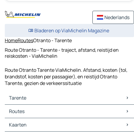
Nederlands
Bladeren op ViaMichelin Magazine
Home
Routes
Otranto - Tarente
Route Otranto - Tarente - traject, afstand, reistijd en
reiskosten - ViaMichelin
Route Otranto Tarente ViaMichelin. Afstand, kosten (tol,
brandstof, kosten per passagier), en reistijd Otranto
Tarente, gezien de verkeerssituatie
Tarente
Tarente Kaarten
Routes
Tarente Verkeer
Tarente Hotels
Routes Tarente - Castellana Grotte
Kaarten
Tarente Restaurants
Routes Tarente - Statte