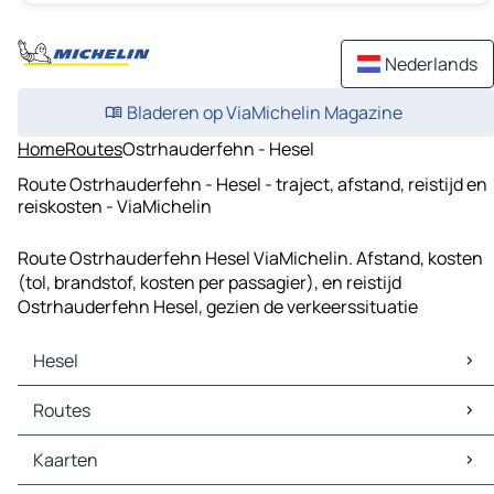
Nederlands
Bladeren op ViaMichelin Magazine
Home
Routes
Ostrhauderfehn - Hesel
Route Ostrhauderfehn - Hesel - traject, afstand, reistijd en
reiskosten - ViaMichelin
Route Ostrhauderfehn Hesel ViaMichelin. Afstand, kosten
(tol, brandstof, kosten per passagier), en reistijd
Ostrhauderfehn Hesel, gezien de verkeerssituatie
Hesel
Hesel Kaarten
Routes
Hesel Verkeer
Hesel Hotels
Routes Hesel - Leer (Oost-Friesland)
Kaarten
Hesel Restaurants
Routes Hesel - Aurich