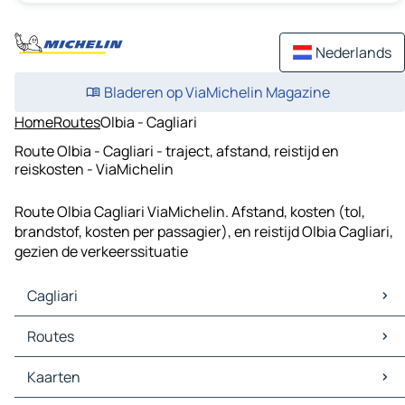
Nederlands
Bladeren op ViaMichelin Magazine
Home
Routes
Olbia - Cagliari
Route Olbia - Cagliari - traject, afstand, reistijd en
reiskosten - ViaMichelin
Route Olbia Cagliari ViaMichelin. Afstand, kosten (tol,
brandstof, kosten per passagier), en reistijd Olbia Cagliari,
gezien de verkeerssituatie
Cagliari
Cagliari Kaarten
Routes
Cagliari Verkeer
Cagliari Hotels
Routes Cagliari - Sassari
Kaarten
Cagliari Restaurants
Routes Cagliari - Quartu Sant'Elena