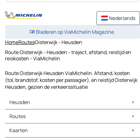
Nederlands
Bladeren op ViaMichelin Magazine
Home
Routes
Oisterwijk - Heusden
Route Oisterwijk - Heusden - traject, afstand, reistijd en
reiskosten - ViaMichelin
Route Oisterwijk Heusden ViaMichelin. Afstand, kosten
(tol, brandstof, kosten per passagier), en reistijd Oisterwijk
Heusden, gezien de verkeerssituatie
Heusden
Heusden Kaarten
Routes
Heusden Verkeer
Heusden Hotels
Routes Heusden - Den Bosch
Kaarten
Heusden Restaurants
Routes Heusden - Almkerk