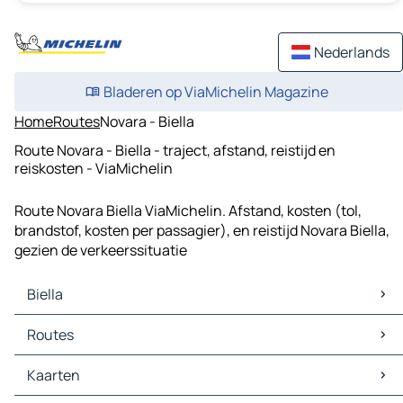
Nederlands
Bladeren op ViaMichelin Magazine
Home
Routes
Novara - Biella
Route Novara - Biella - traject, afstand, reistijd en
reiskosten - ViaMichelin
Route Novara Biella ViaMichelin. Afstand, kosten (tol,
brandstof, kosten per passagier), en reistijd Novara Biella,
gezien de verkeerssituatie
Biella
Biella Kaarten
Routes
Biella Verkeer
Biella Hotels
Routes Biella - Vercelli
Kaarten
Biella Restaurants
Routes Biella - Cossato