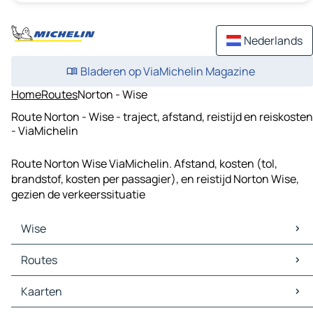
Nederlands
Bladeren op ViaMichelin Magazine
Home
Routes
Norton - Wise
Route Norton - Wise - traject, afstand, reistijd en reiskosten
- ViaMichelin
Route Norton Wise ViaMichelin. Afstand, kosten (tol,
brandstof, kosten per passagier), en reistijd Norton Wise,
gezien de verkeerssituatie
Wise
Wise Kaarten
Routes
Wise Verkeer
Wise Hotels
Routes Wise - Norton
Kaarten
Wise Restaurants
Routes Wise - Dungannon