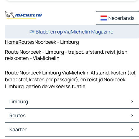
Nederlands
Bladeren op ViaMichelin Magazine
Home
Routes
Noorbeek - Limburg
Route Noorbeek - Limburg - traject, afstand, reistijd en
reiskosten - ViaMichelin
Route Noorbeek Limburg ViaMichelin. Afstand, kosten (tol,
brandstof, kosten per passagier), en reistijd Noorbeek
Limburg, gezien de verkeerssituatie
Limburg
Limburg Kaarten
Routes
Limburg Verkeer
Limburg Hotels
Routes Limburg - Verviers
Kaarten
Limburg Restaurants
Routes Limburg - Dison