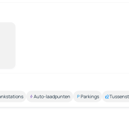
ankstations
Auto-laadpunten
Parkings
Tussens