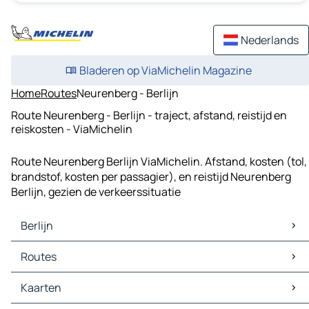
Nederlands
Bladeren op ViaMichelin Magazine
Home
Routes
Neurenberg - Berlijn
Route Neurenberg - Berlijn - traject, afstand, reistijd en
reiskosten - ViaMichelin
Route Neurenberg Berlijn ViaMichelin. Afstand, kosten (tol,
brandstof, kosten per passagier), en reistijd Neurenberg
Berlijn, gezien de verkeerssituatie
Berlijn
Berlijn Kaarten
Routes
Berlijn Verkeer
Berlijn Hotels
Routes Berlijn - Leipzig
Kaarten
Berlijn Restaurants
Routes Berlijn - Dresden