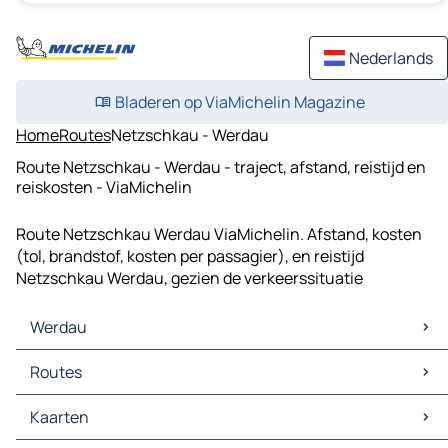
Nederlands
Bladeren op ViaMichelin Magazine
Home
Routes
Netzschkau - Werdau
Route Netzschkau - Werdau - traject, afstand, reistijd en
reiskosten - ViaMichelin
Route Netzschkau Werdau ViaMichelin. Afstand, kosten
(tol, brandstof, kosten per passagier), en reistijd
Netzschkau Werdau, gezien de verkeerssituatie
Werdau
Werdau Kaarten
Routes
Werdau Verkeer
Werdau Hotels
Routes Werdau - Zwickau
Kaarten
Werdau Restaurants
Routes Werdau - Gera