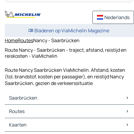
Nederlands
Bladeren op ViaMichelin Magazine
Home
Routes
Nancy - Saarbrücken
Route Nancy - Saarbrücken - traject, afstand, reistijd en
reiskosten - ViaMichelin
Route Nancy Saarbrücken ViaMichelin. Afstand, kosten
(tol, brandstof, kosten per passagier), en reistijd Nancy
Saarbrücken, gezien de verkeerssituatie
Saarbrücken
Saarbrücken Kaarten
Routes
Saarbrücken Verkeer
Saarbrücken Hotels
Routes Saarbrücken - Luxemburg
Kaarten
Saarbrücken Restaurants
Routes Saarbrücken - Frankfurt am Main