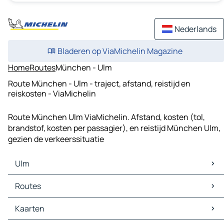
Nederlands
Bladeren op ViaMichelin Magazine
Home
Routes
München - Ulm
Route München - Ulm - traject, afstand, reistijd en
reiskosten - ViaMichelin
Route München Ulm ViaMichelin. Afstand, kosten (tol,
brandstof, kosten per passagier), en reistijd München Ulm,
gezien de verkeerssituatie
Ulm
Ulm Kaarten
Routes
Ulm Verkeer
Ulm Hotels
Routes Ulm - Neu-Ulm
Kaarten
Ulm Restaurants
Routes Ulm - Göppingen