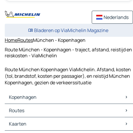
Nederlands
Bladeren op ViaMichelin Magazine
Home
Routes
München - Kopenhagen
Route München - Kopenhagen - traject, afstand, reistijd en
reiskosten - ViaMichelin
Route München Kopenhagen ViaMichelin. Afstand, kosten
(tol, brandstof, kosten per passagier), en reistijd München
Kopenhagen, gezien de verkeerssituatie
Kopenhagen
Kopenhagen Kaarten
Routes
Kopenhagen Verkeer
Kopenhagen Hotels
Routes Kopenhagen - Göteborg
Kaarten
Kopenhagen Restaurants
Routes Kopenhagen - Malmö