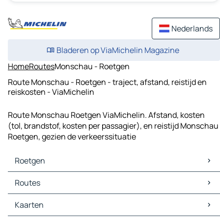
Nederlands
Bladeren op ViaMichelin Magazine
Home
Routes
Monschau - Roetgen
Route Monschau - Roetgen - traject, afstand, reistijd en
reiskosten - ViaMichelin
Route Monschau Roetgen ViaMichelin. Afstand, kosten
(tol, brandstof, kosten per passagier), en reistijd Monschau
Roetgen, gezien de verkeerssituatie
Roetgen
Roetgen Kaarten
Routes
Roetgen Verkeer
Roetgen Hotels
Routes Roetgen - Aken
Kaarten
Roetgen Restaurants
Routes Roetgen - Stolberg (Rheinland)