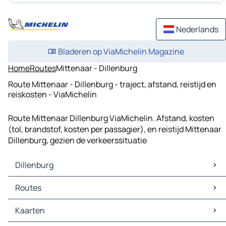
Nederlands
Bladeren op ViaMichelin Magazine
Home
Routes
Mittenaar - Dillenburg
Route Mittenaar - Dillenburg - traject, afstand, reistijd en
reiskosten - ViaMichelin
Route Mittenaar Dillenburg ViaMichelin. Afstand, kosten
(tol, brandstof, kosten per passagier), en reistijd Mittenaar
Dillenburg, gezien de verkeerssituatie
Dillenburg
Dillenburg Kaarten
Routes
Dillenburg Verkeer
Dillenburg Hotels
Routes Dillenburg - Siegen
Kaarten
Dillenburg Restaurants
Routes Dillenburg - Wetzlar