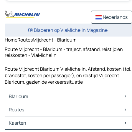
Nederlands
Bladeren op ViaMichelin Magazine
Home
Routes
Mijdrecht - Blaricum
Route Mijdrecht - Blaricum - traject, afstand, reistijd en
reiskosten - ViaMichelin
Route Mijdrecht Blaricum ViaMichelin. Afstand, kosten (tol,
brandstof, kosten per passagier), en reistijd Mijdrecht
Blaricum, gezien de verkeerssituatie
Blaricum
Blaricum Kaarten
Routes
Blaricum Verkeer
Blaricum Hotels
Routes Blaricum - Almere
Kaarten
Blaricum Restaurants
Routes Blaricum - Bussum