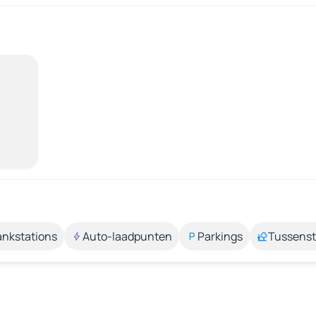
ankstations
Auto-laadpunten
Parkings
Tussens