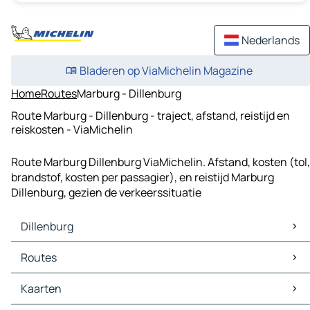
Nederlands
Bladeren op ViaMichelin Magazine
Home
Routes
Marburg - Dillenburg
Route Marburg - Dillenburg - traject, afstand, reistijd en
reiskosten - ViaMichelin
Route Marburg Dillenburg ViaMichelin. Afstand, kosten (tol,
brandstof, kosten per passagier), en reistijd Marburg
Dillenburg, gezien de verkeerssituatie
Dillenburg
Dillenburg Kaarten
Routes
Dillenburg Verkeer
Dillenburg Hotels
Routes Dillenburg - Siegen
Kaarten
Dillenburg Restaurants
Routes Dillenburg - Wetzlar