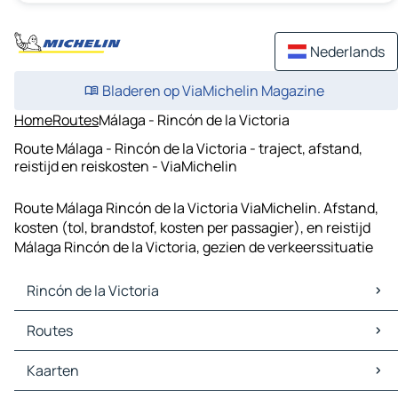
Nederlands
Bladeren op ViaMichelin Magazine
Home
Routes
Málaga - Rincón de la Victoria
Route Málaga - Rincón de la Victoria - traject, afstand,
reistijd en reiskosten - ViaMichelin
Route Málaga Rincón de la Victoria ViaMichelin. Afstand,
kosten (tol, brandstof, kosten per passagier), en reistijd
Málaga Rincón de la Victoria, gezien de verkeerssituatie
Rincón de la Victoria
Rincón de la Victoria Kaarten
Routes
Rincón de la Victoria Verkeer
Rincón de la Victoria Hotels
Routes Rincón de la Victoria - Málaga
Kaarten
Rincón de la Victoria Restaurants
Routes Rincón de la Victoria - Vélez-Málaga