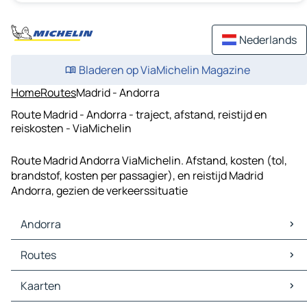
Nederlands
Bladeren op ViaMichelin Magazine
Home
Routes
Madrid - Andorra
Route Madrid - Andorra - traject, afstand, reistijd en
reiskosten - ViaMichelin
Route Madrid Andorra ViaMichelin. Afstand, kosten (tol,
brandstof, kosten per passagier), en reistijd Madrid
Andorra, gezien de verkeerssituatie
Andorra
Andorra Kaarten
Routes
Andorra Verkeer
Andorra Hotels
Routes Andorra - Alcorisa
Kaarten
Andorra Restaurants
Routes Andorra - Calanda