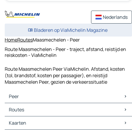
Nederlands
Bladeren op ViaMichelin Magazine
Home
Routes
Maasmechelen - Peer
Route Maasmechelen - Peer - traject, afstand, reistijd en
reiskosten - ViaMichelin
Route Maasmechelen Peer ViaMichelin. Afstand, kosten
(tol, brandstof, kosten per passagier), en reistijd
Maasmechelen Peer, gezien de verkeerssituatie
Peer
Peer Kaarten
Routes
Peer Verkeer
Peer Hotels
Routes Peer - Hasselt
Kaarten
Peer Restaurants
Routes Peer - Eindhoven