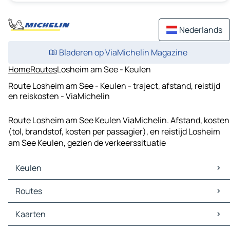
Nederlands
Bladeren op ViaMichelin Magazine
Home
Routes
Losheim am See - Keulen
Route Losheim am See - Keulen - traject, afstand, reistijd
en reiskosten - ViaMichelin
Route Losheim am See Keulen ViaMichelin. Afstand, kosten
(tol, brandstof, kosten per passagier), en reistijd Losheim
am See Keulen, gezien de verkeerssituatie
Keulen
Keulen Kaarten
Routes
Keulen Verkeer
Keulen Hotels
Routes Keulen - Düsseldorf
Kaarten
Keulen Restaurants
Routes Keulen - Essen