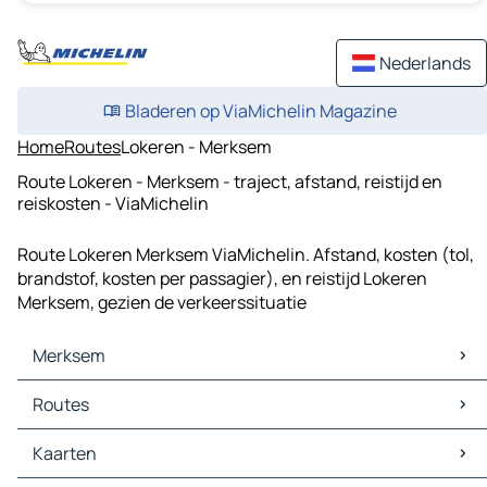
Nederlands
Bladeren op ViaMichelin Magazine
Home
Routes
Lokeren - Merksem
Route Lokeren - Merksem - traject, afstand, reistijd en
reiskosten - ViaMichelin
Route Lokeren Merksem ViaMichelin. Afstand, kosten (tol,
brandstof, kosten per passagier), en reistijd Lokeren
Merksem, gezien de verkeerssituatie
Merksem
Merksem Kaarten
Routes
Merksem Verkeer
Merksem Hotels
Routes Merksem - Antwerpen
Kaarten
Merksem Restaurants
Routes Merksem - Deurne