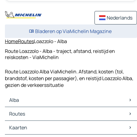
Nederlands
Bladeren op ViaMichelin Magazine
Home
Routes
Loazzolo - Alba
Route Loazzolo - Alba - traject, afstand, reistijd en
reiskosten - ViaMichelin
Route Loazzolo Alba ViaMichelin. Afstand, kosten (tol,
brandstof, kosten per passagier), en reistijd Loazzolo Alba,
gezien de verkeerssituatie
Alba
Alba Kaarten
Routes
Alba Verkeer
Alba Hotels
Routes Alba - Asti
Kaarten
Alba Restaurants
Routes Alba - Grinzane Cavour