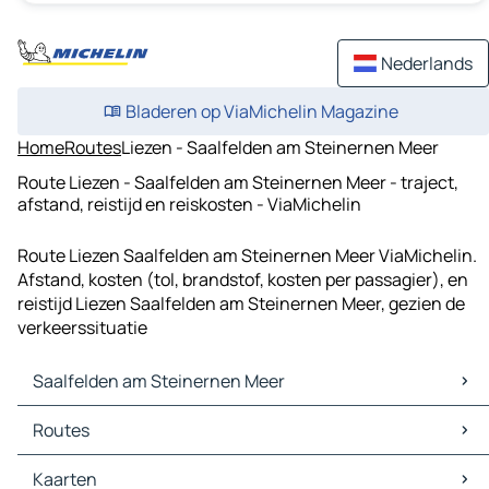
Nederlands
Bladeren op ViaMichelin Magazine
Home
Routes
Liezen - Saalfelden am Steinernen Meer
Route Liezen - Saalfelden am Steinernen Meer - traject,
afstand, reistijd en reiskosten - ViaMichelin
Route Liezen Saalfelden am Steinernen Meer ViaMichelin.
Afstand, kosten (tol, brandstof, kosten per passagier), en
reistijd Liezen Saalfelden am Steinernen Meer, gezien de
verkeerssituatie
Saalfelden am Steinernen Meer
Saalfelden am Steinernen Meer Kaarten
Routes
Saalfelden am Steinernen Meer Verkeer
Saalfelden am Steinernen Meer Hotels
Routes Saalfelden am Steinernen Meer - Zell am See
Kaarten