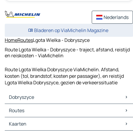
Nederlands
Bladeren op ViaMichelin Magazine
Home
Routes
Lgota Wielka - Dobryszyce
Route Lgota Wielka - Dobryszyce - traject, afstand, reistijd
en reiskosten - ViaMichelin
Route Lgota Wielka Dobryszyce ViaMichelin. Afstand,
kosten (tol, brandstof, kosten per passagier), en reistijd
Lgota Wielka Dobryszyce, gezien de verkeerssituatie
Dobryszyce
Dobryszyce Kaarten
Routes
Dobryszyce Verkeer
Dobryszyce Hotels
Routes Dobryszyce - Radomsko
Kaarten
Dobryszyce Restaurants
Routes Dobryszyce - Lgota Wielka