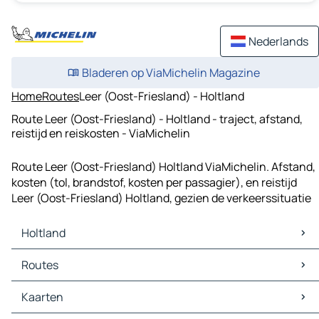
Nederlands
Bladeren op ViaMichelin Magazine
Home
Routes
Leer (Oost-Friesland) - Holtland
Route Leer (Oost-Friesland) - Holtland - traject, afstand,
reistijd en reiskosten - ViaMichelin
Route Leer (Oost-Friesland) Holtland ViaMichelin. Afstand,
kosten (tol, brandstof, kosten per passagier), en reistijd
Leer (Oost-Friesland) Holtland, gezien de verkeerssituatie
Holtland
Holtland Kaarten
Routes
Holtland Verkeer
Holtland Hotels
Routes Holtland - Leer (Oost-Friesland)
Kaarten
Holtland Restaurants
Routes Holtland - Warsingsfehn