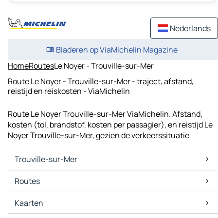
Nederlands
Bladeren op ViaMichelin Magazine
Home
Routes
Le Noyer - Trouville-sur-Mer
Route Le Noyer - Trouville-sur-Mer - traject, afstand,
reistijd en reiskosten - ViaMichelin
Route Le Noyer Trouville-sur-Mer ViaMichelin. Afstand,
kosten (tol, brandstof, kosten per passagier), en reistijd Le
Noyer Trouville-sur-Mer, gezien de verkeerssituatie
Trouville-sur-Mer
Trouville-sur-Mer Kaarten
Routes
Trouville-sur-Mer Verkeer
Trouville-sur-Mer Hotels
Routes Trouville-sur-Mer - Caen
Kaarten
Trouville-sur-Mer Restaurants
Routes Trouville-sur-Mer - Le Havre