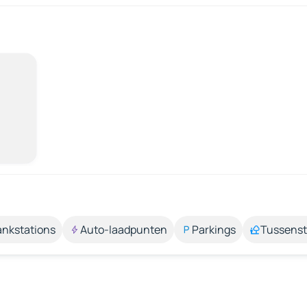
ankstations
Auto-laadpunten
Parkings
Tussens