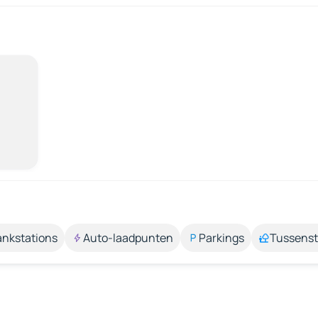
ankstations
Auto-laadpunten
Parkings
Tussens